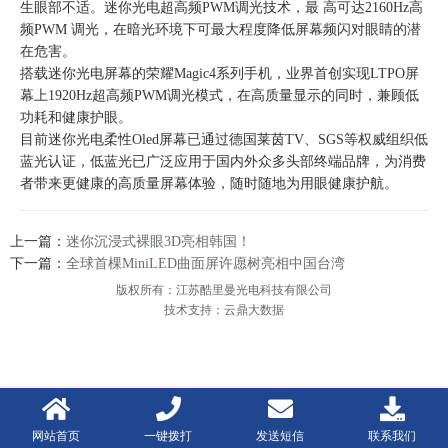
生眼部不适。迷你光电超高频PWM调光技术，最 高可达2160Hz高
频PWM 调光，在暗光环境下可最大程度降低屏幕频闪对眼睛的潜
在危害。
搭载迷你光电屏幕的荣耀Magic4系列手机，业界首创实现LTPO屏
幕上1920Hz超高频PWM调光模式，在高质量显示的同时，兼顾低
功耗和健康护眼。
目前迷你光电柔性Oled屏幕已通过德国莱茵TV、SGS等权威组织低
蓝光认证，低蓝光已广泛应用于国内外众多头部终端品牌，为消费
者带来更健康的高质量屏幕体验，随时随地为用眼健康护航。
上一篇：
迷你沉浸式裸眼3D亮相韩国！
下一篇：
全球首棵MiniLED曲面屏许愿树亮相中国台湾
版权所有：江苏酷里曼光电科技有限公司
技术支持：云鼎大数据
网站首页
一键拨打
发送短信
联系我们