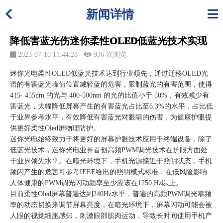
新闻详情
降低害蓝光伤迷你柔性OLED低蓝光技术实现
2023-07-10 11:44:28
936 次浏览
迷你光电柔性OLED低蓝光技术达到行业领先，通过迁移OLED光
谱的有害蓝光峰值位置减轻蓝的危害，限制蓝光的有害范围，使得
415- 455nm 的光与 400-500nm 的光的比值小于 50%，有效减少有
害蓝光，大幅降低屏幕产生的有害蓝光占比至6.3%的水平，占比低
于业界参考水平，有效降低有害蓝光对眼睛的伤害，为健康护眼提
供更好柔性Oled屏物理防护。
迷你光电始终致力于将更好的屏幕护眼技术应用于终端设备，除了
低蓝光技术，迷你光电业界首创高频PWM调光技术在护眼方面处
于业界领先水平。在暗光环境下，手机光源接近于照明状态，手机
频闪产生的危害可参考IEEE给出的照明模式标准，在低风险影响
人体健康的PWM调光闪动频率至少应该在1250 Hz以上。
目前柔性Oled屏幕普遍达到240Hz水平，普遍的高频PWM调光靠频
率的动态切换来调节屏幕亮度，在暗光环境下，屏幕闪动可能会被
人眼的视觉细胞感知，刺激眼部肌肉运动，导致长时间使用手机产